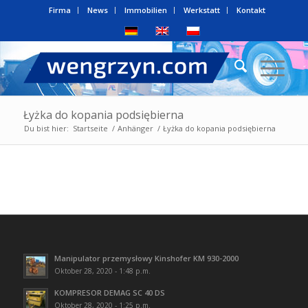
Firma
News
Immobilien
Werkstatt
Kontakt
Łyżka do kopania podsiębierna
Du bist hier:
Startseite
/
Anhänger
/
Łyżka do kopania podsiębierna
Manipulator przemysłowy Kinshofer KM 930-2000
Oktober 28, 2020 - 1:48 p.m.
KOMPRESOR DEMAG SC 40 DS
Oktober 28, 2020 - 1:25 p.m.