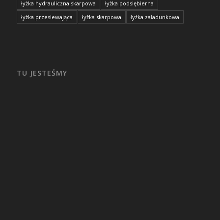
łyżka hydrauliczna skarpowa
łyżka podsiębierna
łyżka przesiewająca
łyżka skarpowa
łyżka załadunkowa
TU JESTEŚMY