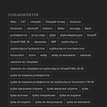
SCHLAGWÖRTER
Atlas
CAT
chwytak
Chwytak linowy
dzielona
Kinshofer
lehnhoff
liebherr
Miller
naczepa
Nado
podsiębierna
przyczepa
płyta
płyta adaptacyjna
Schaeff
Schaeff HML 30
skarpowa
SMP
szybkozłącze
szybkozłącze hydrauliczne
szybkozłącze mechaniczne
Verachtert
Volvo
widły
widły do ładowarki
zawiesie
zawiesie do chwytaka
Zawiesie do chwytaka na szybkozłącze Schaeff HML 20-30
Łyżka do kopania podsiębierna
Łyżka do kopania podsiębierna na szybkozłącze Verachtert CW 45
Łyżka skarpówka sztywna
łyzka skarpowa sztywna
łyżka
łyżka ażurowa
łyżka chwytakowa
łyżka do kopania
łyżka do koparki
łyżka do skarpowania
łyżka do ładowarki