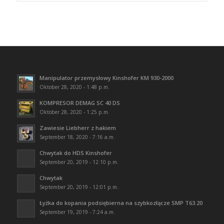
Manipulator przemysłowy Kinshofer KM 930-2000
Oktober 28, 2020 - 1:48 p.m.
KOMPRESOR DEMAG SC 40 DS
Oktober 28, 2020 - 1:25 p.m.
Zawiesie Liebherr z hakiem
September 18, 2020 - 7:16 a.m.
Chwytak do HDS Kinshofer
September 20, 2019 - 12:10 p.m.
Chwytak
September 20, 2019 - 12:01 p.m.
Łyżka do kopania podsiębierna na szybkozłącze SMP T63.20
September 19, 2019 - 7:24 a.m.