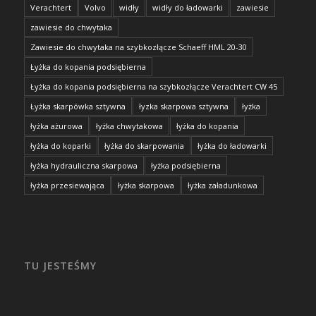
Verachtert
Volvo
widły
widły do ładowarki
zawiesie
zawiesie do chwytaka
Zawiesie do chwytaka na szybkozłącze Schaeff HML 20-30
Łyżka do kopania podsiębierna
Łyżka do kopania podsiębierna na szybkozłącze Verachtert CW 45
Łyżka skarpówka sztywna
łyzka skarpowa sztywna
łyżka
łyżka ażurowa
łyżka chwytakowa
łyżka do kopania
łyżka do koparki
łyżka do skarpowania
łyżka do ładowarki
łyżka hydrauliczna skarpowa
łyżka podsiębierna
łyżka przesiewająca
łyżka skarpowa
łyżka załadunkowa
TU JESTEŚMY