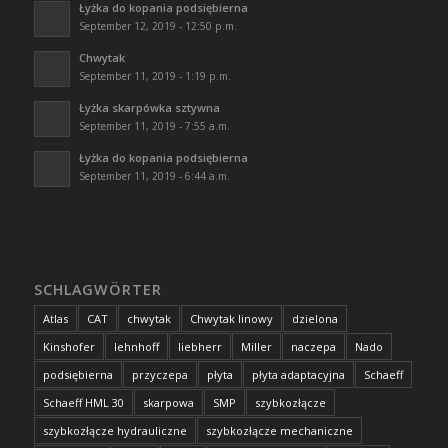
Łyżka do kopania podsiębierna
September 12, 2019 - 12:50 p.m.
Chwytak
September 11, 2019 - 1:19 p.m.
Łyżka skarpówka sztywna
September 11, 2019 - 7:55 a.m.
Łyżka do kopania podsiębierna
September 11, 2019 - 6:44 a.m.
SCHLAGWÖRTER
Atlas
CAT
chwytak
Chwytak linowy
dzielona
Kinshofer
lehnhoff
liebherr
Miller
naczepa
Nado
podsiębierna
przyczepa
płyta
płyta adaptacyjna
Schaeff
Schaeff HML 30
skarpowa
SMP
szybkozłącze
szybkozłącze hydrauliczne
szybkozłącze mechaniczne