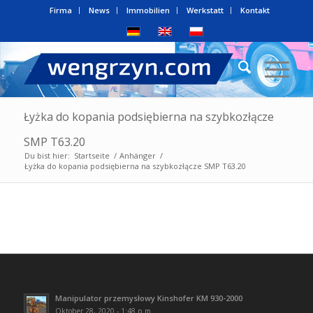
Firma
News
Immobilien
Werkstatt
Kontakt
Łyżka do kopania podsiębierna na szybkozłącze
SMP T63.20
Du bist hier:
Startseite
/
Anhänger
/
Łyżka do kopania podsiębierna na szybkozłącze SMP T63.20
Manipulator przemysłowy Kinshofer KM 930-2000
Oktober 28, 2020 - 1:48 p.m.