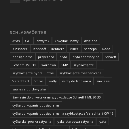
SCHLAGWÖRTER
Atlas
CAT
chwytak
Chwytak linowy
dzielona
Kinshofer
lehnhoff
liebherr
Miller
naczepa
Nado
podsiębierna
przyczepa
płyta
płyta adaptacyjna
Schaeff
Schaeff HML 30
skarpowa
SMP
szybkozłącze
szybkozłącze hydrauliczne
szybkozłącze mechaniczne
Verachtert
Volvo
widły
widły do ładowarki
zawiesie
zawiesie do chwytaka
Zawiesie do chwytaka na szybkozłącze Schaeff HML 20-30
Łyżka do kopania podsiębierna
Łyżka do kopania podsiębierna na szybkozłącze Verachtert CW 45
Łyżka skarpówka sztywna
łyzka skarpowa sztywna
łyżka