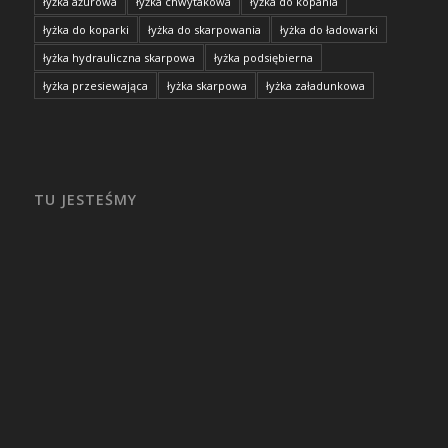
łyżka ażurowa
łyżka chwytakowa
łyżka do kopania
łyżka do koparki
łyżka do skarpowania
łyżka do ładowarki
łyżka hydrauliczna skarpowa
łyżka podsiębierna
łyżka przesiewająca
łyżka skarpowa
łyżka załadunkowa
TU JESTEŚMY