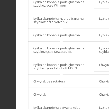
Łyżka do kopania podsiębierna na
Łyżka 
szybkozłącze Wimmer
Łyżka skarpówka hydrauliczna na
Łyżka
szybkozłacze Volvo S 2
Łyżka do kopania podsiębierna
Łyżka 
Łyżka do kopania podsiębierna na
Łyżka 
szybkozłącze Kewaco ABL
szybko
Łyżka do kopania podsiębierna na
Chwyta
szybkozłącze Lehnhoff MS 03
Chwytak bez rotatora
Chwyt
Chwytak
Chwyta
Łyżka skarpówka sztywna Atlas
Łyżka 