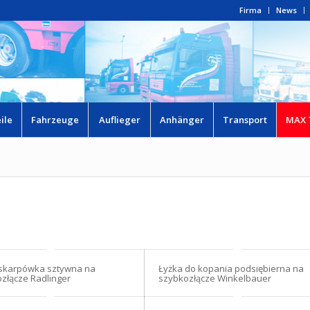
Firma
News
ile
Fahrzeuge
Auflieger
Anhänger
Transport
MAX 
 skarpówka sztywna na
Łyżka do kopania podsiębierna na
złącze Radlinger
szybkozłącze Winkelbauer