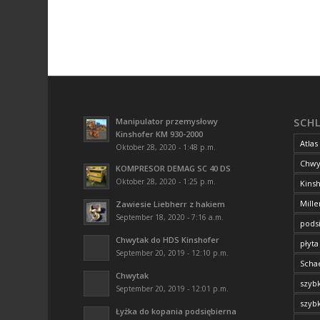
Manipulator przemysłowy
SCH
Kinshofer KM 930-2000
Atlas
Oktober 28, 2020 - 1:48 p.m.
Chwy
KOMPRESOR DEMAG SC 40 DS
Oktober 28, 2020 - 1:25 p.m.
Kins
Mille
Zawiesie Liebherr z hakiem
September 18, 2020 - 7:16 a.m.
pods
Chwytak do HDS Kinshofer
płyta
September 20, 2019 - 12:10 p.m.
Scha
Chwytak
szyb
September 20, 2019 - 12:01 p.m.
szyb
Łyżka do kopania podsiębierna