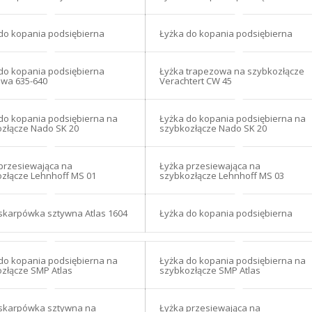
do kopania podsiębierna
Łyżka do kopania podsiębierna
do kopania podsiębierna
Łyżka trapezowa na szybkozłącze
wa 635-640
Verachtert CW 45
do kopania podsiębierna na
Łyżka do kopania podsiębierna na
złącze Nado SK 20
szybkozłącze Nado SK 20
przesiewająca na
Łyżka przesiewająca na
złącze Lehnhoff MS 01
szybkozłącze Lehnhoff MS 03
skarpówka sztywna Atlas 1604
Łyżka do kopania podsiębierna
do kopania podsiębierna na
Łyżka do kopania podsiębierna na
złącze SMP Atlas
szybkozłącze SMP Atlas
 skarpówka sztywna na
Łyżka przesiewająca na