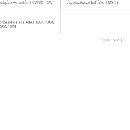
złącze Verachtert CW 30 – CW
szybkozłącze Lehnhoff MS 08
przesiewająca Atlas 1204, 1304,
1504, 1604
Seite 1 von 3