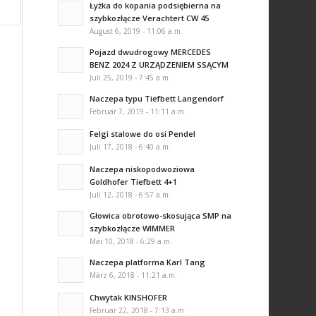
Łyżka do kopania podsiębierna na
szybkozłącze Verachtert CW 45
August 6, 2019 - 11:06 a.m.
Pojazd dwudrogowy MERCEDES
BENZ 2024 Z URZĄDZENIEM SSĄCYM
Juli 25, 2019 - 7:45 a.m.
Naczepa typu Tiefbett Langendorf
Februar 7, 2019 - 11:11 a.m.
Felgi stalowe do osi Pendel
Juli 17, 2018 - 6:40 a.m.
Naczepa niskopodwoziowa
Goldhofer Tiefbett 4+1
Juli 12, 2018 - 6:57 a.m.
Głowica obrotowo-skosująca SMP na
szybkozłącze WIMMER
Mai 10, 2018 - 6:29 a.m.
Naczepa platforma Karl Tang
März 6, 2018 - 11:21 a.m.
Chwytak KINSHOFER
Februar 22, 2018 - 7:13 a.m.