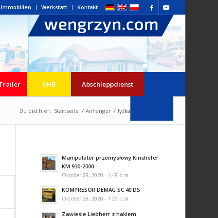
Immobilien
Werkstatt
Kontakt
Trailer
DHB
Abschleppdienst
Du bist hier:
Startseite
/
Anhänger
/
łyżka do koparki
Manipulator przemysłowy Kinshofer
KM 930-2000
Oktober 28, 2020 - 1:48 p.m.
KOMPRESOR DEMAG SC 40 DS
Oktober 28, 2020 - 1:25 p.m.
Zawiesie Liebherr z hakiem