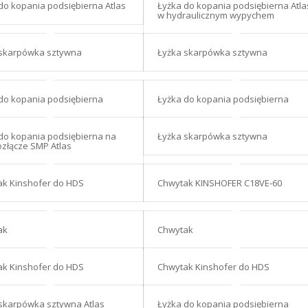
do kopania podsiębierna Atlas
Łyżka do kopania podsiębierna Atla
w hydraulicznym wypychem
 skarpówka sztywna
Łyżka skarpówka sztywna
do kopania podsiębierna
Łyżka do kopania podsiębierna
do kopania podsiębierna na
Łyżka skarpówka sztywna
złącze SMP Atlas
k Kinshofer do HDS
Chwytak KINSHOFER C18VE-60
ak
Chwytak
k Kinshofer do HDS
Chwytak Kinshofer do HDS
skarpówka sztywna Atlas
Łyżka do kopania podsiębierna