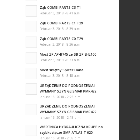
Ząb COMBI PARTS C3 T1
Februar 3, 2018 - 8:41 a.m.
Ząb COMBI PARTS C1 T29
Februar 3, 2018 - 8:39 a.m.
Ząb COMBI PARTS C0 T29
Februar 3, 2018 - 8:36 a.m.
Most ZF AP-B745 ze SB ZF 2HL100
Februar 3, 2018 - 8:33 a.m.
Most skrętny Spicer Dana
Februar 3, 2018 - 8:18 a.m.
URZĄDZENIE DO PODNOSZENIA I
WYMIANY SZYN GEISMAR PMR422
Januar 16, 2018 - 2:25 p.m.
URZĄDZENIE DO PODNOSZENIA I
WYMIANY SZYN GEISMAR PMR422
Januar 16, 2018 - 2:18 p.m.
WIERTNICA HYDRAULICZNA KRUPP na
szybkozłącze SMP ATLAS T 620
Januar 16, 2018 - 2:08 p.m.