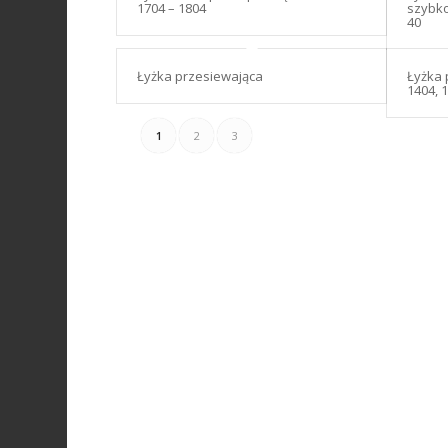
1704 – 1804
szybko
40
Łyżka przesiewająca
Łyżka 
1404, 
1
2
3