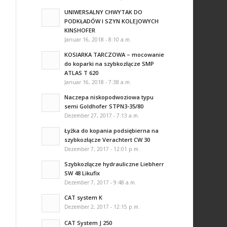
UNIWERSALNY CHWYTAK DO
PODKŁADÓW I SZYN KOLEJOWYCH
KINSHOFER
Januar 16, 2018 - 8:10 a.m.
KOSIARKA TARCZOWA – mocowanie
do koparki na szybkozłącze SMP
ATLAS T 620
Januar 16, 2018 - 7:38 a.m.
Naczepa niskopodwoziowa typu
semi Goldhofer STPN3-35/80
Dezember 27, 2017 - 7:13 a.m.
Łyżka do kopania podsiębierna na
szybkozłącze Verachtert CW 30
Dezember 7, 2017 - 12:01 p.m.
Szybkozłącze hydrauliczne Liebherr
SW 48 Likufix
Dezember 7, 2017 - 9:48 a.m.
CAT system K
Dezember 2, 2017 - 12:15 p.m.
CAT System J 250