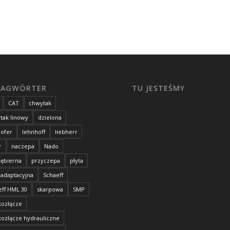
LAGWÖRTER
TU JESTEŚMY
CAT
chwytak
tak linowy
dzielona
hofer
lehnhoff
liebherr
r
naczepa
Nado
iębierna
przyczepa
płyta
 adaptacyjna
Schaeff
eff HML 30
skarpowa
SMP
kozłącze
kozłącze hydrauliczne