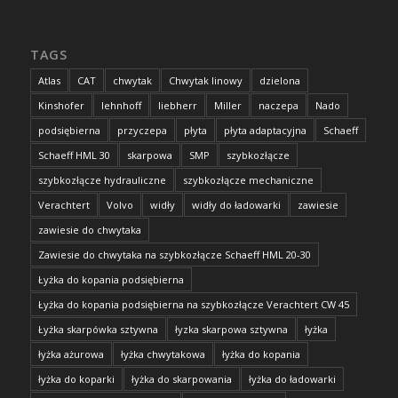
TAGS
Atlas
CAT
chwytak
Chwytak linowy
dzielona
Kinshofer
lehnhoff
liebherr
Miller
naczepa
Nado
podsiębierna
przyczepa
płyta
płyta adaptacyjna
Schaeff
Schaeff HML 30
skarpowa
SMP
szybkozłącze
szybkozłącze hydrauliczne
szybkozłącze mechaniczne
Verachtert
Volvo
widły
widły do ładowarki
zawiesie
zawiesie do chwytaka
Zawiesie do chwytaka na szybkozłącze Schaeff HML 20-30
Łyżka do kopania podsiębierna
Łyżka do kopania podsiębierna na szybkozłącze Verachtert CW 45
Łyżka skarpówka sztywna
łyzka skarpowa sztywna
łyżka
łyżka ażurowa
łyżka chwytakowa
łyżka do kopania
łyżka do koparki
łyżka do skarpowania
łyżka do ładowarki