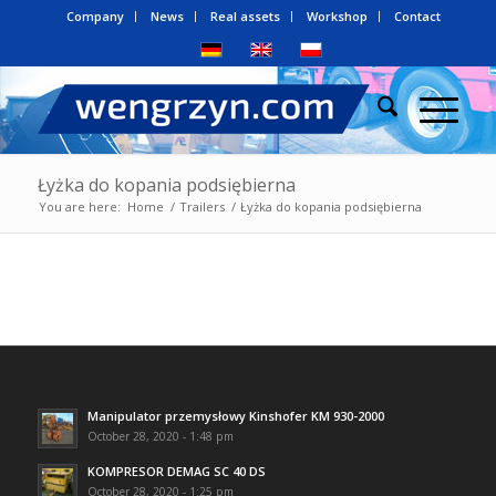
Company
News
Real assets
Workshop
Contact
Łyżka do kopania podsiębierna
You are here:
Home
/
Trailers
/
Łyżka do kopania podsiębierna
Manipulator przemysłowy Kinshofer KM 930-2000
October 28, 2020 - 1:48 pm
KOMPRESOR DEMAG SC 40 DS
October 28, 2020 - 1:25 pm