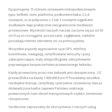
Dysponujemy 15 różnymi zestawami niskopodwoziowymi
typu: tiefbett, semi, platforma, podkontenrówka, 2,3,4-
osiowymi, co w połączeniu z 2 lub 3 osiowymi ciągnikami
siodłowymi daje praktycznie nieograniczone możliwości
przewozowe. Wysokość naszych naczep zaczyna się już od 30
cm !!!,są on rozciągane, poszerzane, zagłębiane, niektóre
posiadają również sterownie osi za pomocą pilota.
Wszystkie pojazdy wyposażone są w GPS, telefony
komórkowe, nawigację, certyfikowane łańcuchy i pasy
zabezpieczające, maty antypoślizgowe zdecydowanie
poprawiające bezpieczeństwo przewożonego ładunku.
Każdy przewożony przez nas ładunek jest ubezpieczony , OC
przewoŹnika na kwotę 1.000.000 Euro !!! Posiadamy wszelkie
niezbędne licencje, certyfikaty i potrzebne zezwolenia. Nasza
doświadczona kadra zapewni Państwu realizację
powierzonych nam zleceń transportowych szybko, terminowo
i bezpiecznie.
Serdecznie zapraszamy do skorzystania z naszych usług.