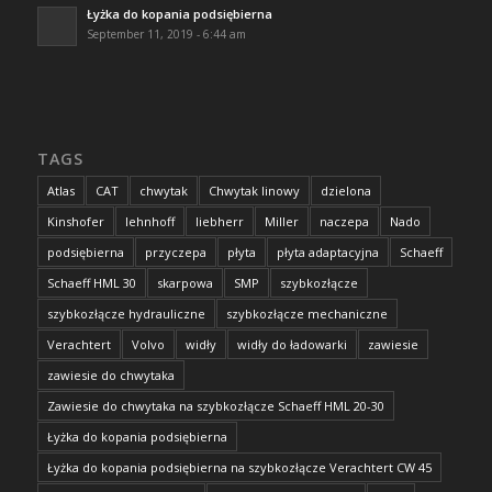
Łyżka do kopania podsiębierna
September 11, 2019 - 6:44 am
TAGS
Atlas
CAT
chwytak
Chwytak linowy
dzielona
Kinshofer
lehnhoff
liebherr
Miller
naczepa
Nado
podsiębierna
przyczepa
płyta
płyta adaptacyjna
Schaeff
Schaeff HML 30
skarpowa
SMP
szybkozłącze
szybkozłącze hydrauliczne
szybkozłącze mechaniczne
Verachtert
Volvo
widły
widły do ładowarki
zawiesie
zawiesie do chwytaka
Zawiesie do chwytaka na szybkozłącze Schaeff HML 20-30
Łyżka do kopania podsiębierna
Łyżka do kopania podsiębierna na szybkozłącze Verachtert CW 45