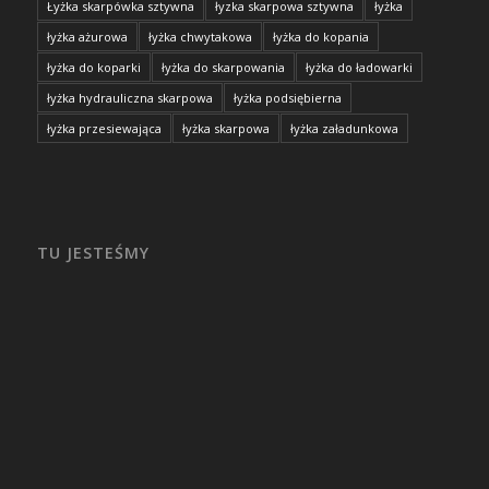
Łyżka skarpówka sztywna
łyzka skarpowa sztywna
łyżka
łyżka ażurowa
łyżka chwytakowa
łyżka do kopania
łyżka do koparki
łyżka do skarpowania
łyżka do ładowarki
łyżka hydrauliczna skarpowa
łyżka podsiębierna
łyżka przesiewająca
łyżka skarpowa
łyżka załadunkowa
TU JESTEŚMY