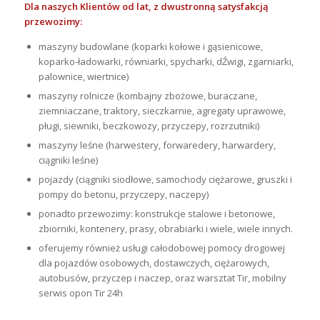
Dla naszych Klientów od lat, z dwustronną satysfakcją
przewozimy:
maszyny budowlane (koparki kołowe i gąsienicowe,
koparko-ładowarki, równiarki, spycharki, dŹwigi, zgarniarki,
palownice, wiertnice)
maszyny rolnicze (kombajny zbożowe, buraczane,
ziemniaczane, traktory, sieczkarnie, agregaty uprawowe,
pługi, siewniki, beczkowozy, przyczepy, rozrzutniki)
maszyny leśne (harwestery, forwaredery, harwardery,
ciągniki leśne)
pojazdy (ciągniki siodłowe, samochody ciężarowe, gruszki i
pompy do betonu, przyczepy, naczepy)
ponadto przewozimy: konstrukcje stalowe i betonowe,
zbiorniki, kontenery, prasy, obrabiarki i wiele, wiele innych.
oferujemy również usługi całodobowej pomocy drogowej
dla pojazdów osobowych, dostawczych, ciężarowych,
autobusów, przyczep i naczep, oraz warsztat Tir, mobilny
serwis opon Tir 24h