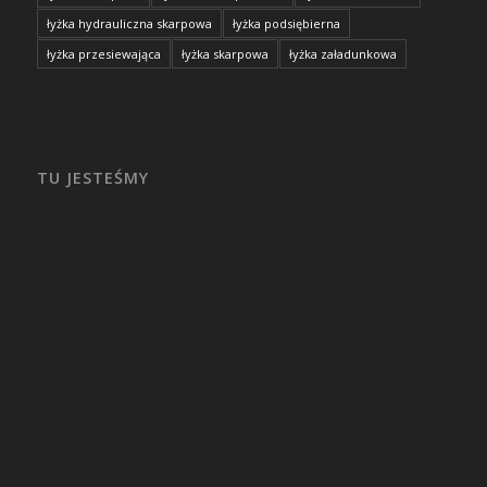
łyżka hydrauliczna skarpowa
łyżka podsiębierna
łyżka przesiewająca
łyżka skarpowa
łyżka załadunkowa
TU JESTEŚMY