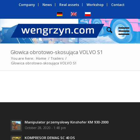
Company
News
Real assets
Workshop
Contact
Głowica obrotowo-skosująca VOLVO S1
You are here:
Home
/
Trailers
/
Głowica obrotowo-skosująca VOLVO S1
Manipulator przemysłowy Kinshofer KM 930-2000
October 28, 2020 - 1:48 pm
KOMPRESOR DEMAG SC 40 DS