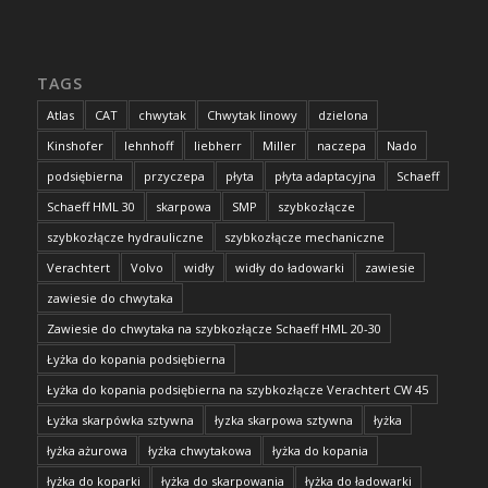
TAGS
Atlas
CAT
chwytak
Chwytak linowy
dzielona
Kinshofer
lehnhoff
liebherr
Miller
naczepa
Nado
podsiębierna
przyczepa
płyta
płyta adaptacyjna
Schaeff
Schaeff HML 30
skarpowa
SMP
szybkozłącze
szybkozłącze hydrauliczne
szybkozłącze mechaniczne
Verachtert
Volvo
widły
widły do ładowarki
zawiesie
zawiesie do chwytaka
Zawiesie do chwytaka na szybkozłącze Schaeff HML 20-30
Łyżka do kopania podsiębierna
Łyżka do kopania podsiębierna na szybkozłącze Verachtert CW 45
Łyżka skarpówka sztywna
łyzka skarpowa sztywna
łyżka
łyżka ażurowa
łyżka chwytakowa
łyżka do kopania
łyżka do koparki
łyżka do skarpowania
łyżka do ładowarki