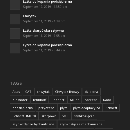
Łyżka do kopania podsiębierna
September 12, 2019 - 12:50 pm
Chwytak
September 11, 2019 - 1:19 pm
Łyżka skarpówka sztywna
September 11, 2019 - 7:55 am
Łyżka do kopania podsiębierna
September 11, 2019 - 6:44 am
TAGS
Atlas
CAT
chwytak
Chwytak linowy
dzielona
Kinshofer
lehnhoff
liebherr
Miller
naczepa
Nado
podsiębierna
przyczepa
płyta
płyta adaptacyjna
Schaeff
Schaeff HML 30
skarpowa
SMP
szybkozłącze
szybkozłącze hydrauliczne
szybkozłącze mechaniczne