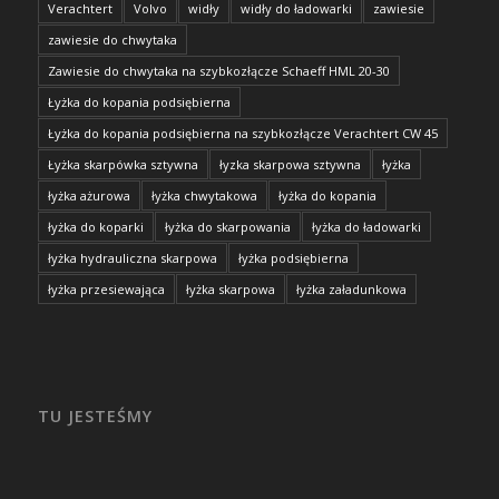
Verachtert
Volvo
widły
widły do ładowarki
zawiesie
zawiesie do chwytaka
Zawiesie do chwytaka na szybkozłącze Schaeff HML 20-30
Łyżka do kopania podsiębierna
Łyżka do kopania podsiębierna na szybkozłącze Verachtert CW 45
Łyżka skarpówka sztywna
łyzka skarpowa sztywna
łyżka
łyżka ażurowa
łyżka chwytakowa
łyżka do kopania
łyżka do koparki
łyżka do skarpowania
łyżka do ładowarki
łyżka hydrauliczna skarpowa
łyżka podsiębierna
łyżka przesiewająca
łyżka skarpowa
łyżka załadunkowa
TU JESTEŚMY