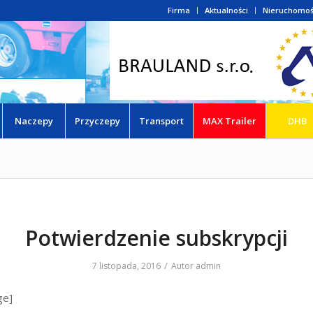
Firma
Aktualności
Nieruchomoś
Naczepy
Przyczepy
Transport
MAX Trailer
DHB
Potwierdzenie subskrypcji
/
7 listopada, 2016
Autor
admin
ge]