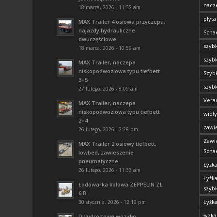
nacz
18 marca, 2026 - 11:32 am
płyta
MAX Trailer 4 osiowa przyczepa,
najazdy hydrauliczne
Scha
dwuczęściowe
szyb
18 marca, 2026 - 10:59 am
szyb
MAX Trailer, naczepa
niskopodwoziowa typu tiefbett
Szyb
3+5
szyb
27 lutego, 2026 - 8:09 am
Vera
MAX Trailer, naczepa
niskopodwoziowa typu tiefbett
widły
2+4
zawi
26 lutego, 2026 - 2:28 pm
Zawi
MAX Trailer 2 osiowy tiefbett,
Scha
lowbed, zawieszenie
pneumatyczne
Łyżk
26 lutego, 2026 - 11:33 am
Łyżk
Ładowarka kołowa ZEPPELIN ZL
szyb
6 B
Łyżk
30 stycznia, 2026 - 12:19 pm
łyzk
Dwudrogowe wozidło