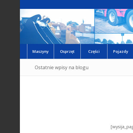
Maszyny
Osprzęt
Części
Pojazdy
Ostatnie wpisy na blogu
[wysija_pa