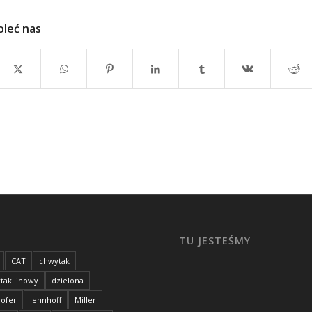
oleć nas
I
TU JESTEŚMY
CAT
chwytak
tak linowy
dzielona
hofer
lehnhoff
Miller