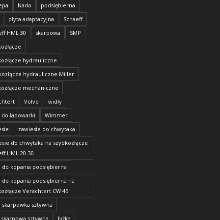
epa
Nado
podsiębierna
płyta adaptacyjna
Schaeff
eff HML 30
skarpowa
SMP
kozłącze
kozłącze hydrauliczne
kozłącze hydrauliczne Miller
kozłącze mechaniczne
chtert
Volvo
widły
 do ładowarki
Wimmer
esie
zawiesie do chwytaka
esie do chwytaka na szybkozłącze
eff HML 20-30
a do kopania podsiębierna
a do kopania podsiębierna na
kozłącze Verachtert CW 45
a skarpówka sztywna
a skarpowa sztywna
łyżka