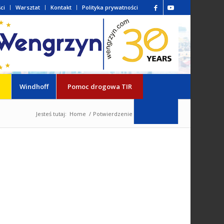
ci
Warsztat
Kontakt
Polityka prywatności
Windhoff
Pomoc drogowa TIR
Jesteś tutaj:
Home
/
Potwierdzenie subskrypcji