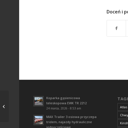
Doceń i p
Koparka gąsienicowa
TAG
teleskopowa EWK TR 2212
Potwierdzenie subskrypcji
Atlas
24 marca, 2026 - 8:53 am
Chwy
MAX Trailer 3 osiowa przyczepa
tridem, najazdy hydrauliczne
Kins
jednoczęściowe